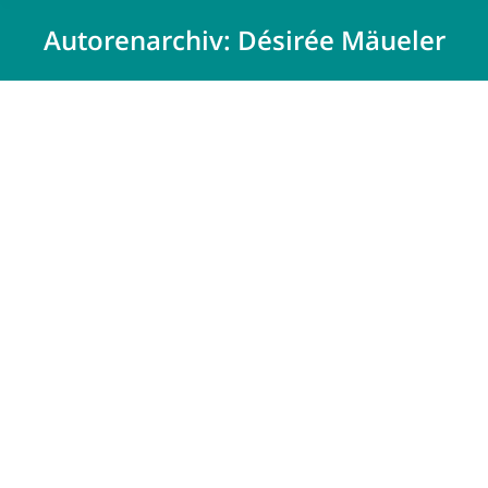
Autorenarchiv:
Désirée Mäueler
Anbau an ein Zweifamilienhaus in
Harsewinkel
Private Bauherren
Von
Désirée Mäueler
12 April 2023