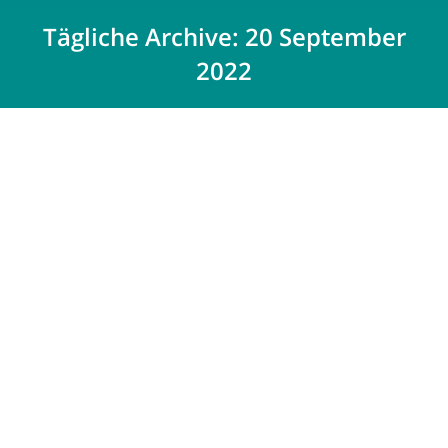
Tägliche Archive:
20 September
2022
Der perfekte Grundriss beim Haus
Fachartikel
Von
Désirée Mäueler
20 September 2022
Eine intelligente Planung zahlt sich beim