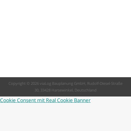
Grundriss aus Er ist die Basis jedes Neubaus –
der Grundriss. Wer sein Traumhaus in der
Phantasie zeichnet, hat oft ganz konkrete
Vorstellungen davon, wie es aufgebaut sein
sollte. Doch zwischen Wunsch und Realität
liegen nicht selten Welten. Sicher ist aber:
Eine intelligente Grundriss-Planung zahlt sich
beim Bau von…
Copyright © 2026 viaLog Bauplanung GmbH, Rudolf-Diesel-Straße
30, 33428 Harsewinkel, Deutschland
Cookie Consent mit Real Cookie Banner