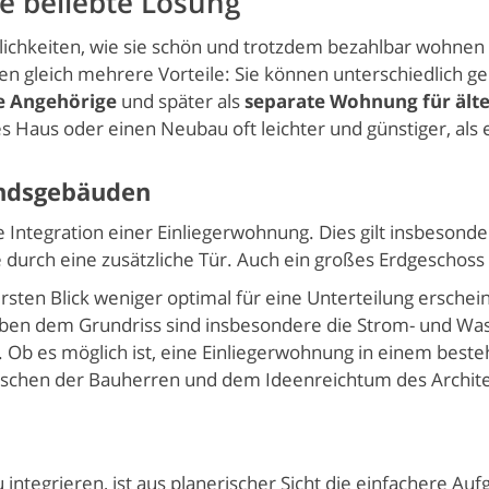
e beliebte Lösung
hkeiten, wie sie schön und trotzdem bezahlbar wohnen k
n gleich mehrere Vorteile: Sie können unterschiedlich gen
e Angehörige
und später als
separate Wohnung für älte
s Haus oder einen Neubau oft leichter und günstiger, al
andsgebäuden
e Integration einer Einliegerwohnung. Dies gilt insbeson
durch eine zusätzliche Tür. Auch ein großes Erdgeschoss 
ersten Blick weniger optimal für eine Unterteilung erschei
eben dem Grundriss sind insbesondere die Strom- und Was
 Ob es möglich ist, eine Einliegerwohnung in einem besteh
schen der Bauherren und dem Ideenreichtum des Archit
integrieren, ist aus planerischer Sicht die einfachere Au