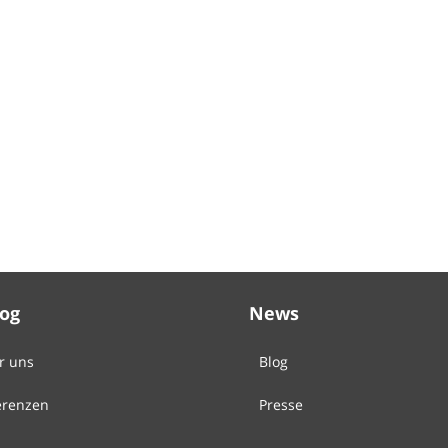
Log
News
r uns
Blog
erenzen
Presse