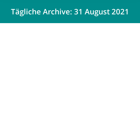
Tägliche Archive:
31 August 2021
Bauen auf dem Grundstück der Eltern –
Was ist zu beachten?
Fachartikel
Von
Désirée Mäueler
31 August 2021
Hinter älteren Häusern schlummert ein