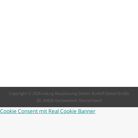
gewaltiges Potenzial an Grundstücksflächen,
die oft ausschließlich als Garten genutzt
werden oder schlicht brach liegen. Da
verfügbares Bauland knapp und teuer ist,
rücken diese Flächen aktuell immer stärker in
den Fokus. Gerade junge Familien
entscheiden sich immer häufiger für diese –
im wahrsten Sinne des Wortes –
naheliegende Option und…
Copyright © 2026 viaLog Bauplanung GmbH, Rudolf-Diesel-Straße
30, 33428 Harsewinkel, Deutschland
Cookie Consent mit Real Cookie Banner