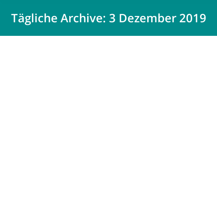
Tägliche Archive:
3 Dezember 2019
Durch bauliche Maßnahmen die
Ausbreitung von Bränden verhindern
Fachartikel
Von
Kristina Rathert
3 Dezember 2019
Advent, Advent, ein Lichtlein brennt – oder