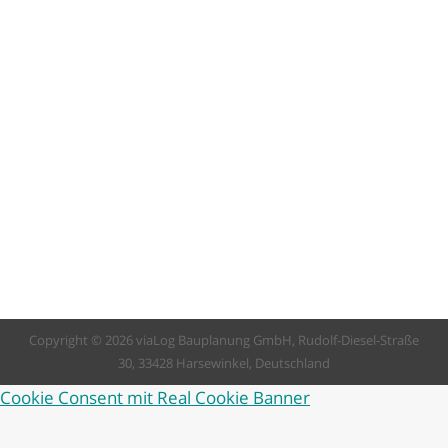
gar das ganze Büro? Stimmungsvoller
Kerzenschein und der Duft von
Tannenzweigen sorgen in vielen Büros für die
richtige Weihnachtsvorfreude. Für die
Feuerwehr bedeutet das jedoch – alle Jahre
wieder – eine erhöhte Alarmbereitschaft.
Denn offene Feuerquellen sind, neben
Wasserkochern und Kaffeemaschinen, eine
der häufigsten Ursachen für Zimmerbrände.
Doch…
Copyright © 2026 viaLog Bauplanung GmbH, Rudolf-Diesel-Straße
30, 33428 Harsewinkel, Deutschland
Cookie Consent mit Real Cookie Banner