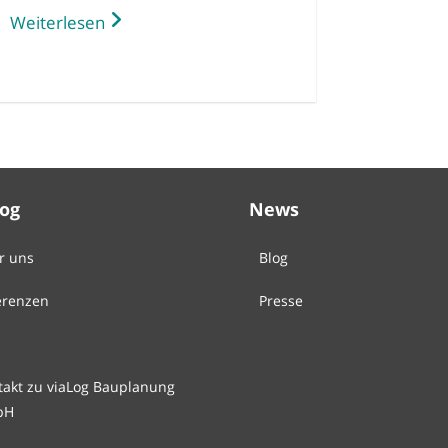
Weiterlesen
Log
News
r uns
Blog
erenzen
Presse
takt zu viaLog Bauplanung
bH