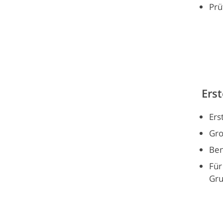
Prü
Ers
Ers
Gro
Ben
Für
Gru