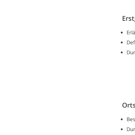
Ers
Erl
Def
Dur
Ort
Bes
Dur