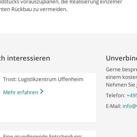
dstücks vorauszuplanen, die Realisierung einzelner
anten Rückbau zu vermeiden.
h interessieren
Unverbind
Gerne bespre
einem kosten
Trost: Logistikzentrum Uffenheim
Nehmen Sie j
Mehr erfahren
Telefon:
+49
E-Mail:
info@
Eine grundlegende Entscheidung: