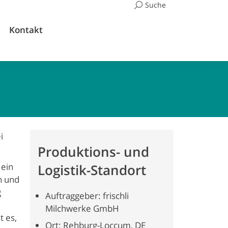
Suchen:
Suche
Kontakt
i
Produktions- und
 ein
Logistik-Standort
n und
g
Auftraggeber: frischli
Milchwerke GmbH
t es,
Ort: Rehburg-Loccum, DE