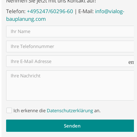
Nehmen Sie jetzt mit uns Kontakt auf!
Telefon:
+495247/60296-60
| E-Mail:
info@vialog-
bauplanung.com
ema
Ich erkenne die
Datenschutzerklärung
an.
Senden